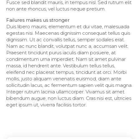
Fusce sed blandit mauris, in tempus nisl. Sed rutrum elit
non ante rhoncus, vel luctus neque pretium.
Failures makes us stronger
Duis libero mauris, elementum et dui vitae, malesuada
egestas nisi. Maecenas dignissim consequat tellus quis
dignissim. Ut ac convallis tellus, semper sodales erat.
Nam ac nunc blandit, volutpat nunc a, accumsan velit.
Praesent tincidunt purus iaculis diam posuere, at
condimentum urna imperdiet. Nam sit amet pulvinar
massa, id hendrerit ante. Vestibulum tellus tellus,
eleifend nec placerat tempus, tincidunt at orci. Morbi
mollis, justo aliquam venenatis euismod, diam ante
sollicitudin lacus, ac fermentum sapien velit quis magna.
Integer rutrum lacinia ullamcorper. Vivamus sit amet
bibendum augue, non luctus diam. Cras nisi est, ultricies
eget ipsum ut, viverra facilisis tortor.