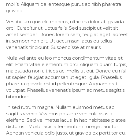
mollis. Aliquam pellentesque purus ac nibh pharetra
gravida.
Vestibulum quis elit rhoncus, ultricies dolor at, gravida
orci. Curabitur ut luctus felis. Sed suscipit ut velit sit
amet semper. Donec lorem sem, feugiat eget laoreet
in, semper non elit. Ut accumsan lacus eu tellus
venenatis tincidunt. Suspendisse at mauris.
Nulla vel ante eu leo rhoncus condimentum vitae et
elit. Etiam vitae elementum orci. Aliquam quam turpis,
malesuada non ultrices ac, mollis ut dui. Donec eu nisl
ut sapien feugiat accumsan ut eget ligula. Phasellus
pharetra gravida est id pellentesque. Aliquam erat
volutpat. Phasellus venenatis ipsum ac metus sagittis
bibendum.
In sed rutrum magna. Nullam euismod metus ac
sagittis viverra. Vivamus posuere vehicula risus a
eleifend. Sed vel metus lacus. In hac habitasse platea
dictumst. Morbi lacinia fermentum mi eget auctor.
Aenean vehicula odio justo, ut gravida ex porttitor eu.