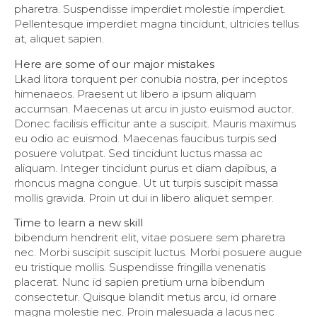
pharetra. Suspendisse imperdiet molestie imperdiet.
Pellentesque imperdiet magna tincidunt, ultricies tellus
at, aliquet sapien.
Here are some of our major mistakes
Lkad litora torquent per conubia nostra, per inceptos
himenaeos. Praesent ut libero a ipsum aliquam
accumsan. Maecenas ut arcu in justo euismod auctor.
Donec facilisis efficitur ante a suscipit. Mauris maximus
eu odio ac euismod. Maecenas faucibus turpis sed
posuere volutpat. Sed tincidunt luctus massa ac
aliquam. Integer tincidunt purus et diam dapibus, a
rhoncus magna congue. Ut ut turpis suscipit massa
mollis gravida. Proin ut dui in libero aliquet semper.
Time to learn a new skill
bibendum hendrerit elit, vitae posuere sem pharetra
nec. Morbi suscipit suscipit luctus. Morbi posuere augue
eu tristique mollis. Suspendisse fringilla venenatis
placerat. Nunc id sapien pretium urna bibendum
consectetur. Quisque blandit metus arcu, id ornare
magna molestie nec. Proin malesuada a lacus nec