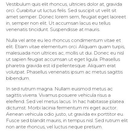
Vestibulum quis elit rhoncus, ultricies dolor at, gravida
orci. Curabitur ut luctus felis. Sed suscipit ut velit sit
amet semper. Donec lorem sem, feugiat eget laoreet
in, semper non elit. Ut accumsan lacus eu tellus
venenatis tincidunt. Suspendisse at mauris.
Nulla vel ante eu leo rhoncus condimentum vitae et
elit. Etiam vitae elementum orci. Aliquam quam turpis,
malesuada non ultrices ac, mollis ut dui. Donec eu nisl
ut sapien feugiat accumsan ut eget ligula. Phasellus
pharetra gravida est id pellentesque. Aliquam erat
volutpat. Phasellus venenatis ipsum ac metus sagittis
bibendum.
In sed rutrum magna. Nullam euismod metus ac
sagittis viverra. Vivamus posuere vehicula risus a
eleifend. Sed vel metus lacus. In hac habitasse platea
dictumst. Morbi lacinia fermentum mi eget auctor.
Aenean vehicula odio justo, ut gravida ex porttitor eu.
Fusce sed blandit mauris, in tempus nisl. Sed rutrum elit
non ante rhoncus, vel luctus neque pretium.