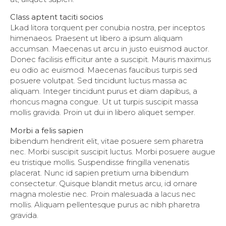
Class aptent taciti socios
Lkad litora torquent per conubia nostra, per inceptos
himenaeos. Praesent ut libero a ipsum aliquam
accumsan. Maecenas ut arcu in justo euismod auctor.
Donec facilisis efficitur ante a suscipit. Mauris maximus
eu odio ac euismod. Maecenas faucibus turpis sed
posuere volutpat. Sed tincidunt luctus massa ac
aliquam. Integer tincidunt purus et diam dapibus, a
rhoncus magna congue. Ut ut turpis suscipit massa
mollis gravida. Proin ut dui in libero aliquet semper.
Morbi a felis sapien
bibendum hendrerit elit, vitae posuere sem pharetra
nec. Morbi suscipit suscipit luctus. Morbi posuere augue
eu tristique mollis. Suspendisse fringilla venenatis
placerat. Nunc id sapien pretium urna bibendum
consectetur. Quisque blandit metus arcu, id ornare
magna molestie nec. Proin malesuada a lacus nec
mollis. Aliquam pellentesque purus ac nibh pharetra
gravida.